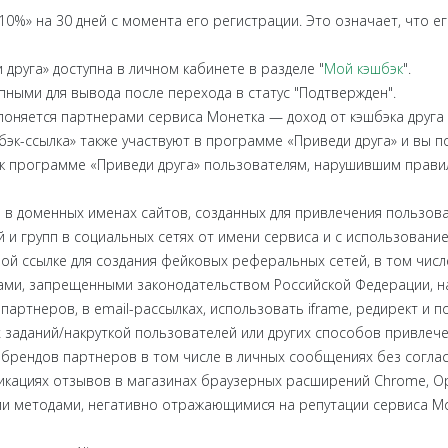
%» на 30 дней с момента его регистрации. Это означает, что ег
руга» доступна в личном кабинете в разделе "
Мой кэшбэк
".
пными для вывода после перехода в статус "Подтвержден".
лоняется партнерами сервиса Монетка — доход от кэшбэка друга 
к-ссылка» также участвуют в программе «Приведи друга» и вы по
 к программе «Приведи друга» пользователям, нарушившим прави
в доменных именах сайтов, созданных для привлечения пользова
и групп в социальных сетях от имени сервиса и с использование
й ссылке для создания фейковых реферальных сетей, в том числ
ами, запрещенными законодательством Российской Федерации, на
ртнеров, в email-рассылках, использовать iframe, редирект и поп
заданий/накруткой пользователей или других способов привлечен
брендов партнеров в том числе в личных сообщениях без соглас
икациях отзывов в магазинах браузерных расширений Chrome, Oper
ми методами, негативно отражающимися на репутации сервиса Мо