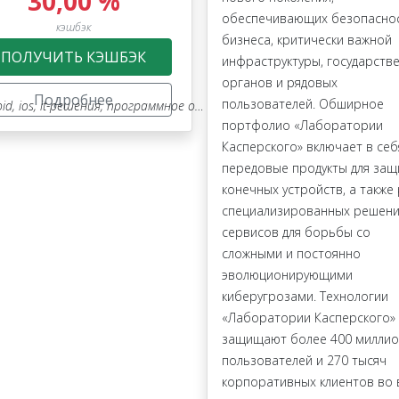
30,00 %
обеспечивающих безопасно
кэшбэк
бизнеса, критически важной
ПОЛУЧИТЬ КЭШБЭК
инфраструктуры, государств
органов и рядовых
Подробнее
пользователей. Обширное
oid
,
ios
,
it-решения
,
программное обеспечение
,
мобильные приложени
портфолио «Лаборатории
Касперского» включает в себ
передовые продукты для за
конечных устройств, а также 
специализированных решени
сервисов для борьбы со
сложными и постоянно
эволюционирующими
киберугрозами. Технологии
«Лаборатории Касперского»
защищают более 400 милли
пользователей и 270 тысяч
корпоративных клиентов во 