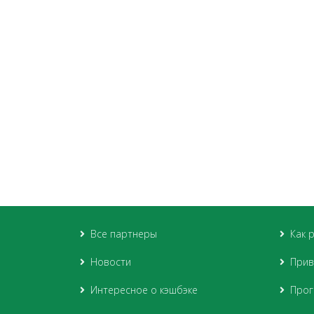
Все партнеры
Как 
Новости
Прив
Интересное о кэшбэке
Прог