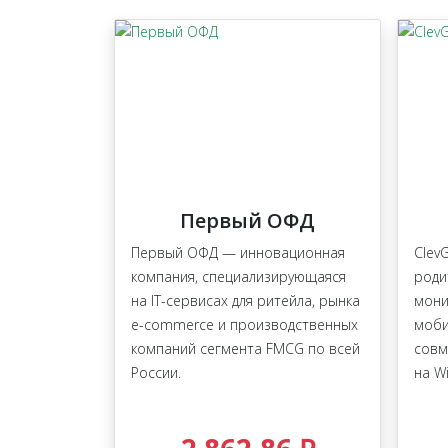
Первый ОФД
Первый ОФД — инновационная
Clev
компания, специализирующаяся
роди
на IT-сервисах для ритейла, рынка
мони
e-commerce и производственных
моби
компаний сегмента FMCG по всей
совм
России.
на W