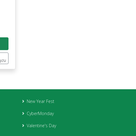
луги
New Year Fest
CyberMonday
Valentine's Day