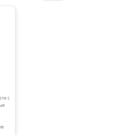
сти с
ные
ов