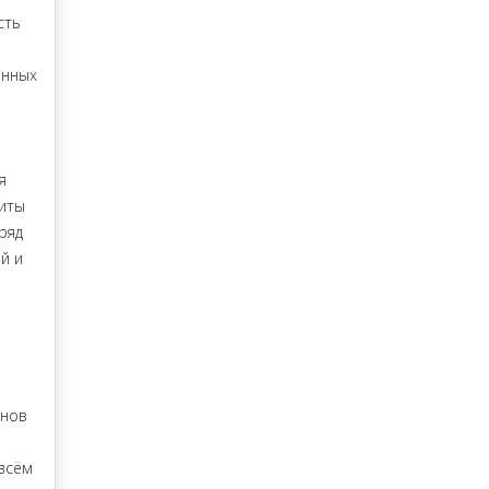
сть
енных
я
,
услуги
я
щиты
ряд
й и
онов
всём