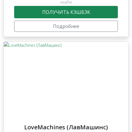
кэшбэк
ПОЛУЧИТЬ КЭШБЭК
Подробнее
LoveMachines (ЛавМашинс)