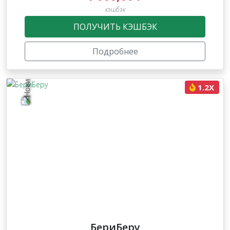
кэшбэк
ПОЛУЧИТЬ КЭШБЭК
Подробнее
1.2X
БериБеру