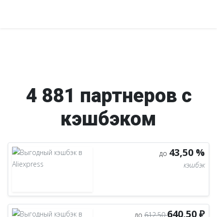
4 881 партнеров с
кэшбэком
43,50 %
до
кэшбэк
640,50 ₽
до
612,50