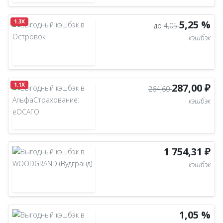
1.3X
5,25 %
до
4,05
кэшбэк
1.1X
287,00 ₽
264,60
кэшбэк
1 754,31 ₽
кэшбэк
1,05 %