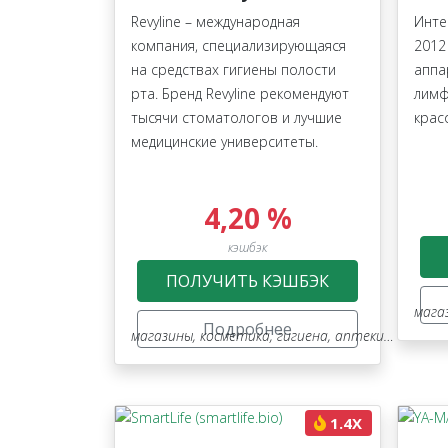
Revyline – международная
Инте
компания, специализирующаяся
2012
на средствах гигиены полости
аппа
рта. Бренд Revyline рекомендуют
лимф
тысячи стоматологов и лучшие
крас
медицинские университеты.
4,20 %
кэшбэк
ПОЛУЧИТЬ КЭШБЭК
мага
Подробнее
магазины
,
косметика, гигиена, аптеки, оптика
,
1.4X