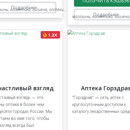
ПОЛУЧИТЬ КЭШБЭК
Подробнее
зины
,
косметика, гигиена, аптеки, оптика
Подробнее
магазины
,
косметика, гигиена, апте
1.2X
частливый взгляд
Аптека Горздра
стливый взгляд» — это
"Горздрав" — сеть аптек с
ны оптики в более чем
круглосуточным доступом к
десяти городах России. Мы
каталогу лекарственных сред
таем во имя того, чтобы
взгляд всегда был