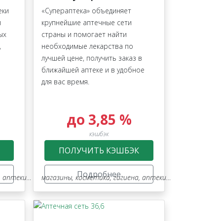
еки
«Супераптека» объединяет
м
крупнейшие аптечные сети
ых
страны и помогает найти
,
необходимые лекарства по
лучшей цене, получить заказ в
ближайшей аптеке и в удобное
для вас время.
до 3,85 %
кэшбэк
ПОЛУЧИТЬ КЭШБЭК
 техника
Подробнее
ки, оптика
магазины
,
косметика, гигиена, аптеки, оптика