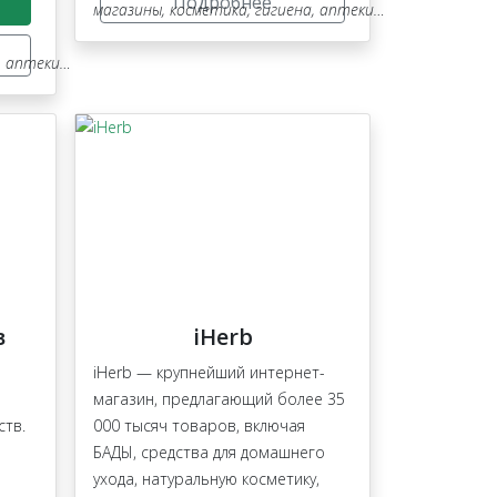
Подробнее
магазины
,
косметика, гигиена, аптеки, оптика
ки, оптика
в
iHerb
iHerb — крупнейший интернет-
магазин, предлагающий более 35
ств.
000 тысяч товаров, включая
БАДЫ, средства для домашнего
ухода, натуральную косметику,