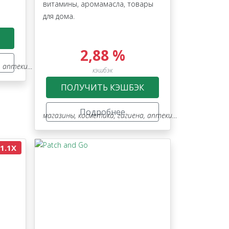
витамины, аромамасла, товары
для дома.
2,88 %
ки, оптика
кэшбэк
ПОЛУЧИТЬ КЭШБЭК
Подробнее
магазины
,
косметика, гигиена, аптеки, оптика
,
ehealth
1.1X