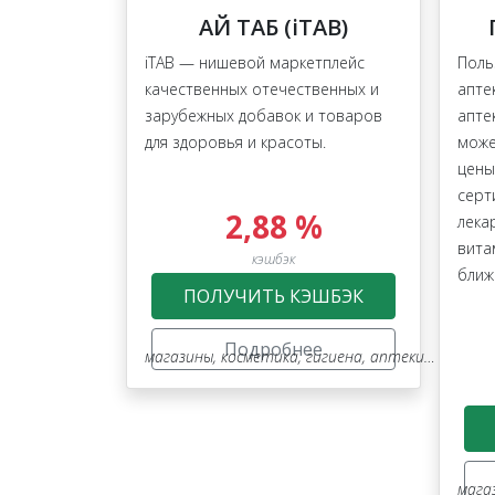
АЙ ТАБ (iTAB)
iTAB — нишевой маркетплейс
Поль
качественных отечественных и
апте
зарубежных добавок и товаров
апте
для здоровья и красоты.
може
цены
серт
2,88 %
лека
вита
кэшбэк
ближ
ПОЛУЧИТЬ КЭШБЭК
Подробнее
магазины
,
косметика, гигиена, аптеки, оптика
,
мага