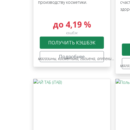
производству косметики.
счас
здор
до 4,19 %
кэшбэк
ПОЛУЧИТЬ КЭШБЭК
Подробнее
магазины
,
косметика, гигиена, аптеки, оптика
мага