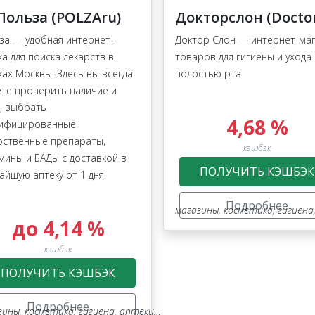
Польза (POLZAru)
за — удобная интернет-
Доктор Слон — интернет-ма
ка для поиска лекарств в
товаров для гигиены и ухода 
ках Москвы. Здесь вы всегда
полостью рта
те проверить наличие и
, выбрать
4,68 %
ифицированные
рственные препараты,
кэшбэк
мины и БАДы с доставкой в
ПОЛУЧИТЬ КЭШБЭК
айшую аптеку от 1 дня.
Подробнее
магазины
,
косметика, гигиена, апте
до 4,14 %
маркетплейсы (включая китай)
,
ehealth
кэшбэк
ПОЛУЧИТЬ КЭШБЭК
Подробнее
зины
,
косметика, гигиена, аптеки, оптика