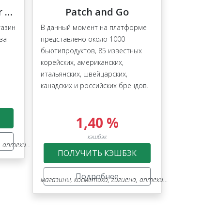
Докторслон (Doctor Slon)
Patch and Go
газин
В данный момент на платформе
за
представлено около 1000
бьютипродуктов, 85 известных
корейских, американских,
итальянских, швейцарских,
канадских и российских брендов.
1,40 %
кэшбэк
ки, оптика
ПОЛУЧИТЬ КЭШБЭК
Подробнее
магазины
,
косметика, гигиена, аптеки, оптика