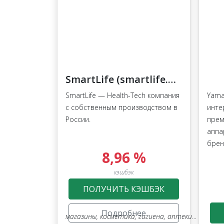
SmartLife (smartlife.bio)
SmartLife — Health-Tech компания
Yama
с собственным производством в
инте
России.
прем
аппа
брен
8,96 %
кэшбэк
ПОЛУЧИТЬ КЭШБЭК
Подробнее
магазины
,
косметика, гигиена, аптеки, оптика