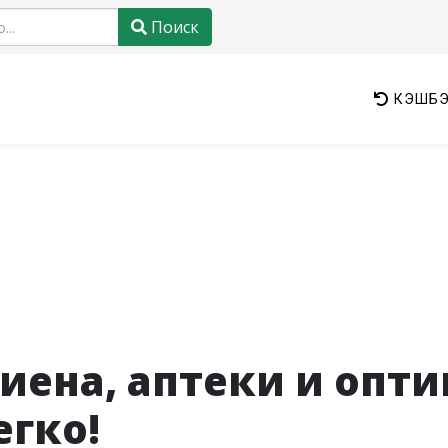
Поиск
КЭШБЭ
иена, аптеки и опт
егко!