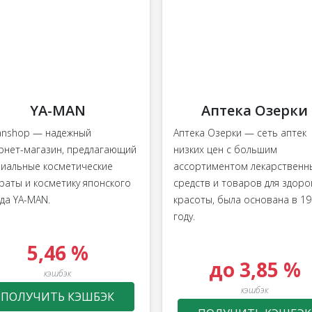
YA-MAN
Аптека Озерки
nshop — надежный
Аптека Озерки — сеть аптек
рнет-магазин, предлагающий
низких цен с большим
иальные косметические
ассортиментом лекарственн
раты и косметику японского
средств и товаров для здоро
да YA-MAN.
красоты, была основана в 1
году.
5,46 %
до 3,85 %
кэшбэк
кэшбэк
ПОЛУЧИТЬ КЭШБЭК