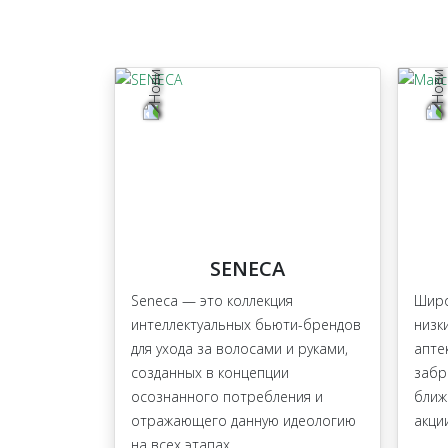
SENECA
Seneca — это коллекция
Широ
интеллектуальных бьюти-брендов
низк
для ухода за волосами и руками,
апте
созданных в концепции
забр
осознанного потребления и
ближ
отражающего данную идеологию
акци
на всех этапах.