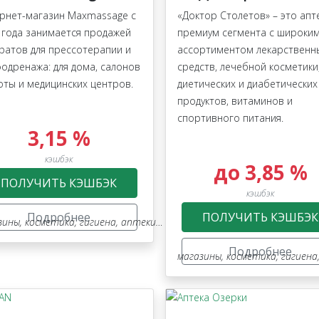
рнет-магазин Maxmassage с
«Доктор Столетов» – это апт
 года занимается продажей
премиум сегмента с широки
ратов для прессотерапии и
ассортиментом лекарственн
одренажа: для дома, салонов
средств, лечебной косметики
оты и медицинских центров.
диетических и диабетических
продуктов, витаминов и
спортивного питания.
3,15 %
кэшбэк
до 3,85 %
ПОЛУЧИТЬ КЭШБЭК
кэшбэк
Подробнее
ПОЛУЧИТЬ КЭШБЭК
зины
,
косметика, гигиена, аптеки, оптика
,
электроника и бытовая
электроника и бытовая техника
Подробнее
магазины
,
косметика, гигиена, апте