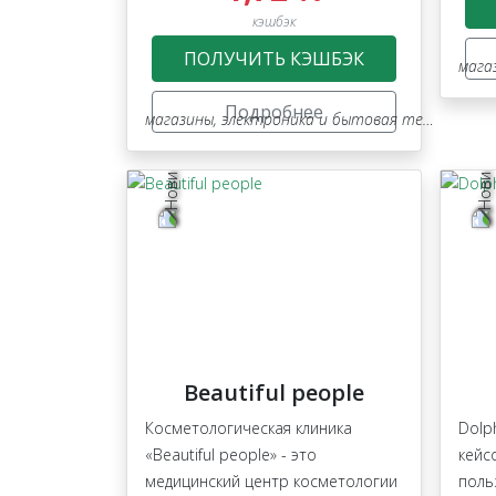
кэшбэк
ПОЛУЧИТЬ КЭШБЭК
мага
Подробнее
магазины
,
электроника и бытовая техника
Beautiful people
Косметологическая клиника
Dolp
«Beautiful people» - это
кейс
медицинский центр косметологии
поль