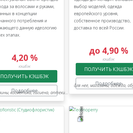
ухода за волосами и руками,
выбор моделей, одежда
анных в концепции
европейского уровня,
нанного потребления и
собственное производство,
жающего данную идеологию
доставка по всей России.
ех этапах.
до 4,90 %
4,20 %
кэшбэк
кэшбэк
ПОЛУЧИТЬ КЭШБЭК
ПОЛУЧИТЬ КЭШБЭК
Подробнее
для нее
,
магазины
,
одежда, обувь,
Подробнее
зины
,
косметика, гигиена, аптеки, оптика