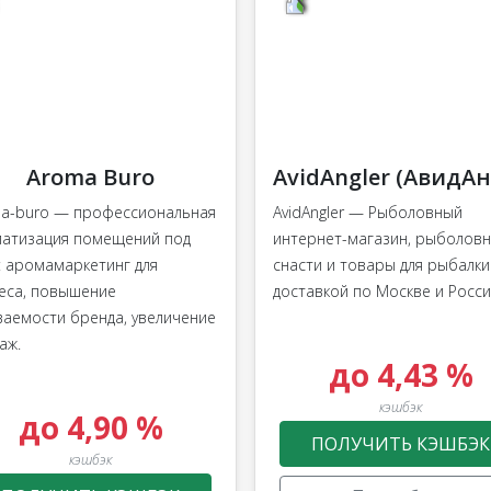
Aroma Buro
a-buro — профессиональная
AvidAngler — Рыболовный
атизация помещений под
интернет-магазин, рыболов
: аромамаркетинг для
снасти и товары для рыбалки
еса, повышение
доставкой по Москве и Росс
ваемости бренда, увеличение
аж.
до 4,43 %
кэшбэк
до 4,90 %
ПОЛУЧИТЬ КЭШБЭК
кэшбэк