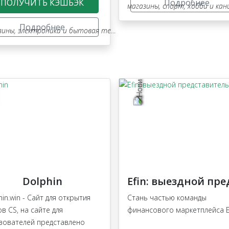
ПОЛУЧИТЬ КЭШБЭК
Подробнее
магазины
,
спорт
,
хобби и ка
Подробнее
зины
,
электроника и бытовая техника
Dolphin
hin.win - Сайт для открытия
Стань частью команды
ов CS, на сайте для
финансового маркетплейса Ef
зователей представлено