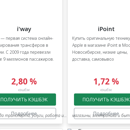
i'way
iPoint
y — первая система онлайн-
Купить оригинальную технику
ирования трансферов в
Apple в магазине iPoint в Мос
ии. С 2009 года перевезли
Новосибирске, низкие цены,
е 9 миллионов пассажиров.
доставка, самовывоз
2,80 %
1,72 %
кэшбэк
кэшбэк
ПОЛУЧИТЬ КЭШБЭК
ПОЛУЧИТЬ КЭШБЭК
Подробнее
Подробнее
да транспорта
,
услуги
,
работа и образование
магазины
,
,
туризм, путешеств
электроника и бытова