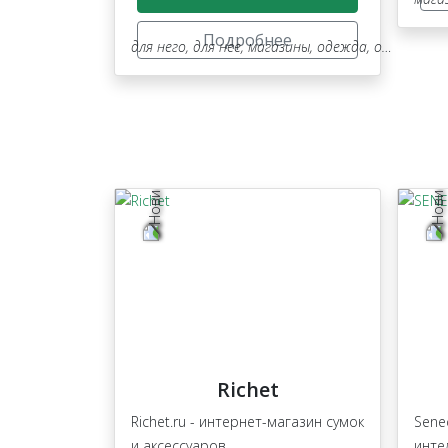
Подробнее
для него
,
для нее
,
магазины
,
одежда, обувь, аксессуары
Richet
Richet.ru - интернет-магазин сумок
Sene
и аксессуаров
инте