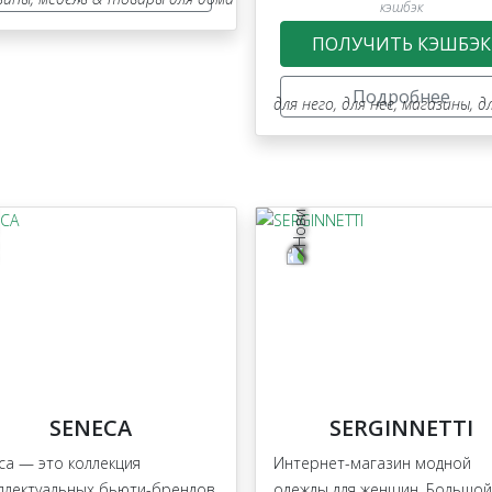
кэшбэк
ПОЛУЧИТЬ КЭШБЭК
,
ювелирные изделия
Подробнее
для него
,
для нее
,
магазины
,
д
SENECA
SERGINNETTI
ca — это коллекция
Интернет-магазин модной
ллектуальных бьюти-брендов
одежды для женщин. Большой