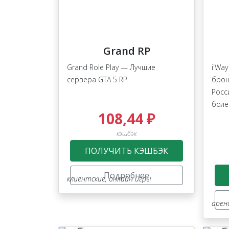
Grand RP
Grand Role Play — Лучшие
i'Wa
сервера GTA 5 RP.
брон
Росс
боле
108,44 ₽
кэшбэк
ПОЛУЧИТЬ КЭШБЭК
Подробнее
клиентские
,
онлайн игры
арен