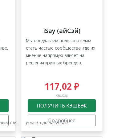
iSay (айСэй)
Мы предлагаем пользователям
кве,
стать частью сообщества, где их
мнение напрямую влияет на
решения крупных брендов.
117,02 ₽
кэшбэк
ПОЛУЧИТЬ КЭШБЭК
Подробнее
ия
я техника
услуги
,
прочие услуги