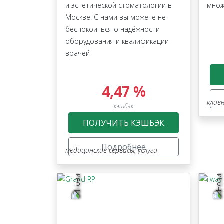
и эстетической стоматологии в
множ
Москве. С нами вы можете не
беспокоиться о надёжности
оборудования и квалификации
врачей
4,47 %
клие
кэшбэк
ПОЛУЧИТЬ КЭШБЭК
Подробнее
медицинские сервисы
,
услуги