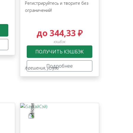
Регистрируйтесь и творите без
ограничений!
до 344,33 ₽
кэшбэк
ПОЛУЧИТЬ КЭШБЭК
Подробнее
it-решения
,
услуги