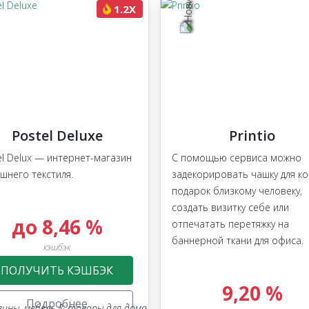
1.2X
Postel Deluxe
Printio
el Delux — интернет-магазин
С помощью сервиса можно
шнего текстиля.
задекорировать чашку для к
подарок близкому человеку,
создать визитку себе или
до 8,46 %
отпечатать перетяжку на
баннерной ткани для офиса.
кэшбэк
ПОЛУЧИТЬ КЭШБЭК
9,20 %
Подробнее
зины
,
мебель & товары для дома