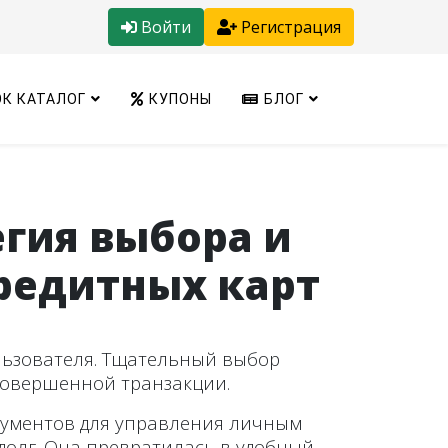
Войти
Регистрация
К КАТАЛОГ
КУПОНЫ
БЛОГ
егия выбора и
редитных карт
льзователя. Тщательный выбор
совершенной транзакции.
рументов для управления личным
долг. Она превратилась в удобный