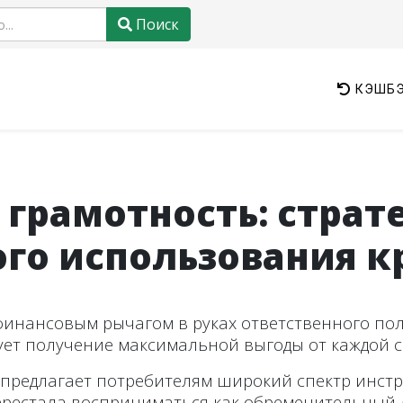
Поиск
КЭШБЭ
грамотность: страт
го использования к
финансовым рычагом в руках ответственного по
ует получение максимальной выгоды от каждой 
 предлагает потребителям широкий спектр инст
ерестала восприниматься как обременительный 