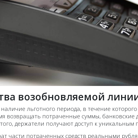
тва возобновляемой лини
наличие льготного периода, в течение которог
емя возвращать потраченные суммы, банковские 
того, держатели получают доступ к уникальным
врат части потраченных средств реальными рубл