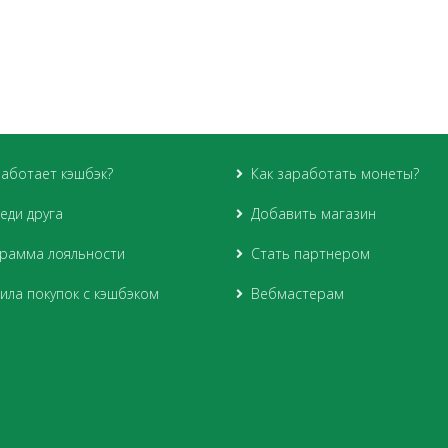
работает кэшбэк?
Как заработать монеты?
еди друга
Добавить магазин
рамма лояльности
Стать партнером
ила покупок с кэшбэком
Вебмастерам