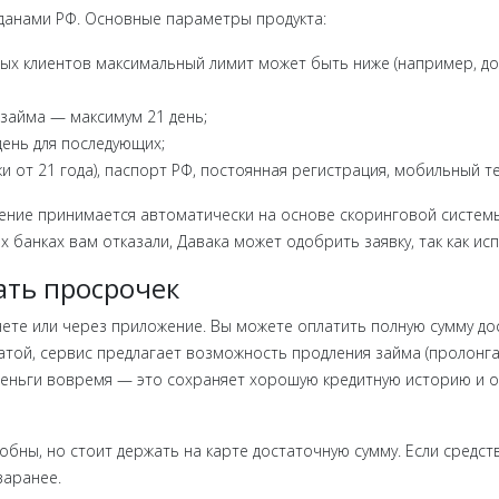
данами РФ. Основные параметры продукта:
новых клиентов максимальный лимит может быть ниже (например, до
о займа — максимум 21 день;
 день для последующих;
ски от 21 года), паспорт РФ, постоянная регистрация, мобильный т
шение принимается автоматически на основе скоринговой системы
их банках вам отказали, Давака может одобрить заявку, так как и
ать просрочек
ете или через приложение. Вы можете оплатить полную сумму до
латой, сервис предлагает возможность продления займа (пролонга
еньги вовремя — это сохраняет хорошую кредитную историю и о
бны, но стоит держать на карте достаточную сумму. Если средств
заранее.