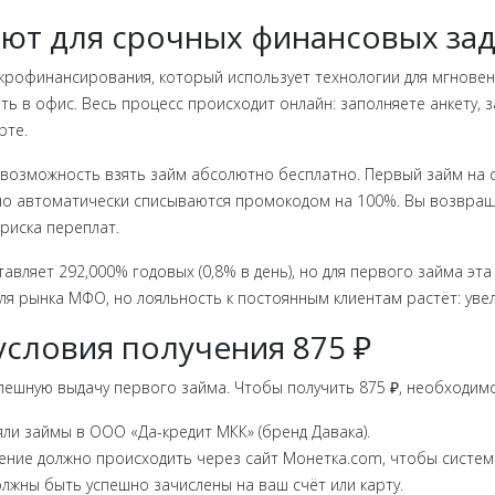
ют для срочных финансовых за
рофинансирования, который использует технологии для мгновен
ать в офис. Весь процесс происходит онлайн: заполняете анкету,
рте.
возможность взять займ абсолютно бесплатно. Первый займ на су
 но автоматически списываются промокодом на 100%. Вы возвраща
риска переплат.
авляет 292,000% годовых (0,8% в день), но для первого займа эта
я рынка МФО, но лояльность к постоянным клиентам растёт: уве
 условия получения 875 ₽
пешную выдачу первого займа. Чтобы получить 875 ₽, необходимо
яли займы в ООО «Да-кредит МКК» (бренд Давака).
ение должно происходить через сайт Монетка.com, чтобы систем
должны быть успешно зачислены на ваш счёт или карту.