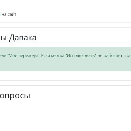
и
на сайт
ы Давака
ле "Мои переходы". Если кнопка "Использовать" не работает, со
вопросы