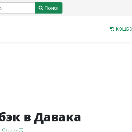
Поиск
КЭШБЭ
эк в Давака
Отзывы (0)