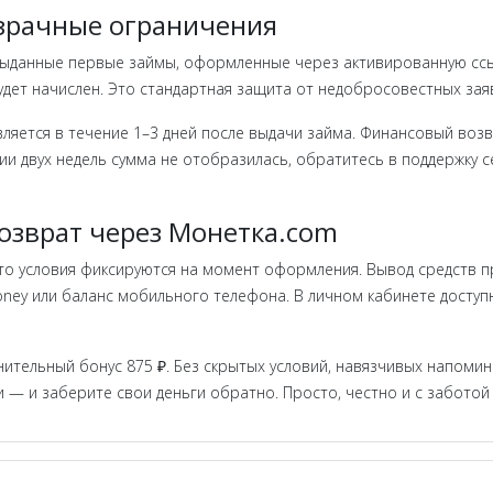
озрачные ограничения
 выданные первые займы, оформленные через активированную ссыл
будет начислен. Это стандартная защита от недобросовестных зая
ляется в течение 1–3 дней после выдачи займа. Финансовый возвр
ии двух недель сумма не отобразилась, обратитесь в поддержку 
озврат через Монетка.com
о условия фиксируются на момент оформления. Вывод средств пр
ney или баланс мобильного телефона. В личном кабинете доступн
ительный бонус 875 ₽. Без скрытых условий, навязчивых напомин
и — и заберите свои деньги обратно. Просто, честно и с забот