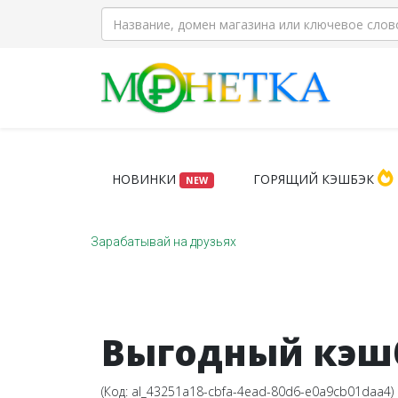
НОВИНКИ
ГОРЯЩИЙ КЭШБЭК
NEW
Зарабатывай на друзьях
Выгодный кэшб
(Код:
al_43251a18-cbfa-4ead-80d6-e0a9cb01daa4
)