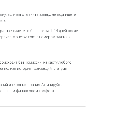
ку. Если вы отмените заявку, не подпишете
вок.
ат появляется в балансе за 1–14 дней после
сервиса Монетка.com с номером заявки и
оисходит без комиссии: на карту любого
а полная история транзакций, статусы
аний и сложных правил. Активируйте
ой о вашем финансовом комфорте.