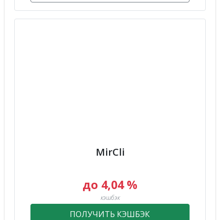
MirCli
до 4,04 %
кэшбэк
ПОЛУЧИТЬ КЭШБЭК