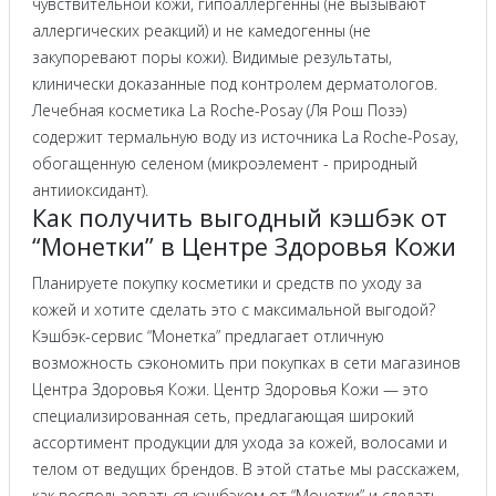
чувствительной кожи, гипоаллергенны (не вызывают
аллергических реакций) и не камедогенны (не
закупоревают поры кожи). Видимые результаты,
клинически доказанные под контролем дерматологов.
Лечебная косметика La Roche-Posay (Ля Рош Позэ)
содержит термальную воду из источника La Roche-Posay,
обогащенную селеном (микроэлемент - природный
антииоксидант).
Как получить выгодный кэшбэк от
“Монетки” в Центре Здоровья Кожи
Планируете покупку косметики и средств по уходу за
кожей и хотите сделать это с максимальной выгодой?
Кэшбэк-сервис “Монетка” предлагает отличную
возможность сэкономить при покупках в сети магазинов
Центра Здоровья Кожи. Центр Здоровья Кожи — это
специализированная сеть, предлагающая широкий
ассортимент продукции для ухода за кожей, волосами и
телом от ведущих брендов. В этой статье мы расскажем,
как воспользоваться кэшбэком от “Монетки” и сделать