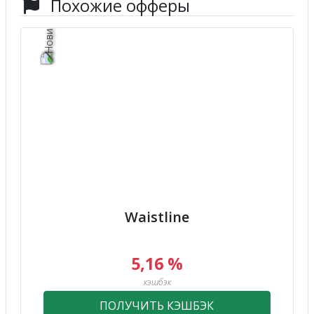
Похожие офферы
Waistline
5,16 %
кэшбэк
ПОЛУЧИТЬ КЭШБЭК