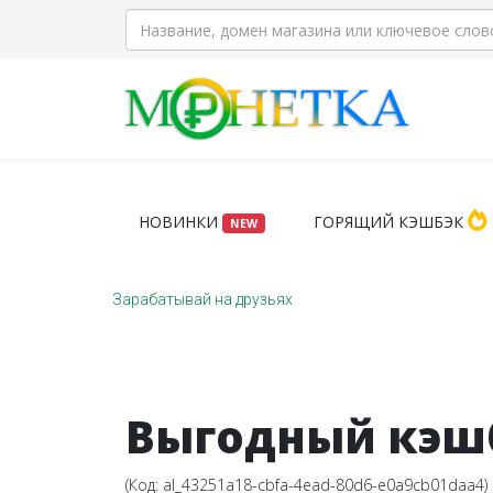
НОВИНКИ
ГОРЯЩИЙ КЭШБЭК
NEW
Зарабатывай на друзьях
Выгодный кэшб
(Код:
al_43251a18-cbfa-4ead-80d6-e0a9cb01daa4
)