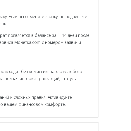
ку. Если вы отмените заявку, не подпишете
вок.
ат появляется в балансе за 1–14 дней после
сервиса Монетка.com с номером заявки и
оисходит без комиссии: на карту любого
а полная история транзакций, статусы
аний и сложных правил. Активируйте
ой о вашем финансовом комфорте.