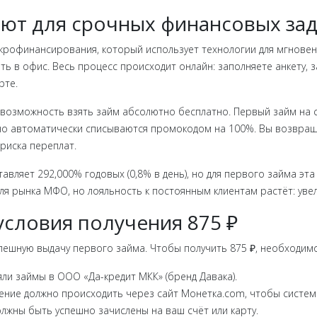
ют для срочных финансовых за
рофинансирования, который использует технологии для мгновен
ать в офис. Весь процесс происходит онлайн: заполняете анкету,
рте.
возможность взять займ абсолютно бесплатно. Первый займ на су
 но автоматически списываются промокодом на 100%. Вы возвраща
риска переплат.
авляет 292,000% годовых (0,8% в день), но для первого займа эта
я рынка МФО, но лояльность к постоянным клиентам растёт: уве
 условия получения 875 ₽
пешную выдачу первого займа. Чтобы получить 875 ₽, необходимо
яли займы в ООО «Да-кредит МКК» (бренд Давака).
ение должно происходить через сайт Монетка.com, чтобы систем
должны быть успешно зачислены на ваш счёт или карту.