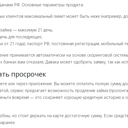
данами РФ. Основные параметры продукта:
новых клиентов максимальный лимит может быть ниже (например, до
о займа — максимум 21 день;
 день для последующих;
ски от 21 года), паспорт РФ, постоянная регистрация, мобильный т
шение принимается автоматически на основе скоринговой системы
их банках вам отказали, Давака может одобрить заявку, так как и
ать просрочек
ете или через приложение. Вы можете оплатить полную сумму до
латой, сервис предлагает возможность продления займа (пролонга
еньги вовремя — это сохраняет хорошую кредитную историю и о
бны, но стоит держать на карте достаточную сумму. Если средств
заранее.