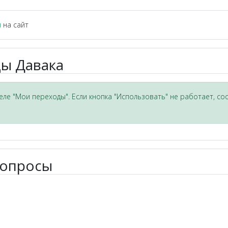
и
на сайт
ы Давака
ле "Мои переходы". Если кнопка "Использовать" не работает, со
вопросы