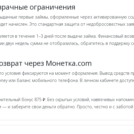
озрачные ограничения
 выданные первые займы, оформленные через активированную ссыл
будет начислен. Это стандартная защита от недобросовестных зая
ляется в течение 1–3 дней после выдачи займа. Финансовый возвр
ии двух недель сумма не отобразилась, обратитесь в поддержку 
озврат через Монетка.com
о условия фиксируются на момент оформления. Вывод средств пр
ney или баланс мобильного телефона. В личном кабинете доступн
ительный бонус 875 ₽. Без скрытых условий, навязчивых напомин
и — и заберите свои деньги обратно. Просто, честно и с забот