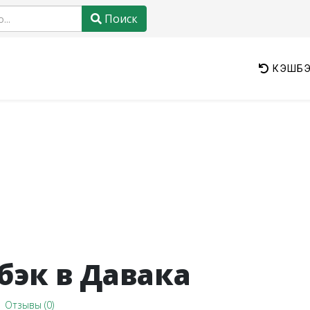
Поиск
КЭШБЭ
эк в Давака
Отзывы (0)