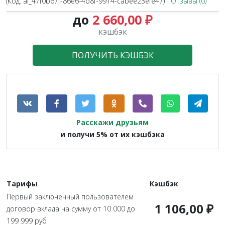
(Код:
al_47f0b67f-86e6-4b8f-9914-cabee23efe47
)
Отзывы (0)
до
2 660,00 ₽
кэшбэк
ПОЛУЧИТЬ КЭШБЭК
Расскажи друзьям
и получи 5% от их кэшбэка
Тарифы
Кэшбэк
Первый заключенный пользователем
1 106,00 ₽
договор вклада на сумму от 10 000 до
199 999 руб