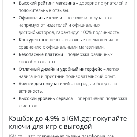
Высокий рейтинг магазина
– доверие покупателей и
положительные отзывы.
Официальные ключи
– все ключи получаются
напрямую от издателей и официальных
дистрибьюторов, гарантируя 100% подлинность.
Конкурентные цены
– выгодные предложения по
сравнению с официальными магазинами.
Безопасные платежи
– поддержка различных
способов оплаты.
Отличный дизайн и удобный интерфейс
– легкая
навигация и приятный пользовательский опыт.
Ачивки для покупателей
– награды и бонусы за
активность.
Высокий уровень сервиса
– оперативная поддержка
клиентов.
Кэшбэк до 4,9% в IGM.gg: покупайте
ключи для игр с выгодой
IGM.gg — это современная онлайн-платформа, где