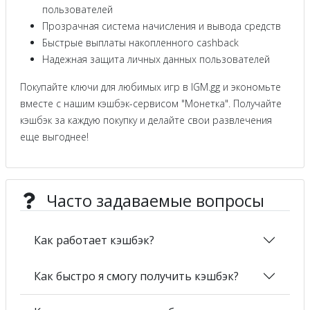
пользователей
Прозрачная система начисления и вывода средств
Быстрые выплаты накопленного cashback
Надежная защита личных данных пользователей
Покупайте ключи для любимых игр в IGM.gg и экономьте
вместе с нашим кэшбэк-сервисом "Монетка". Получайте
кэшбэк за каждую покупку и делайте свои развлечения
еще выгоднее!
Часто задаваемые вопросы
Как работает кэшбэк?
Как быстро я смогу получить кэшбэк?