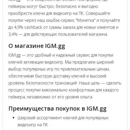
геймеры могут быстро, безопасно и выгодно
приобрести ключи для видеоигр на ПК. Совершайте
покупки через наш кэшбэк-сервис "Монетка" и получайте
до 4,9% cashback от суммы заказа для новых клиентов и
3,4% — для действующих пользователей магазина.
О магазине IGM.gg
IGM.gg — это удобный и надежный сервис для покупки
ключей активации видеоигр. Мы предлагаем широкий
выбор популярных игр по привлекательным ценам,
обеспечивая быструю доставку ключей и высокий
уровень безопасности транзакций. Наша цель — сделать
процесс покупки максимально комфортным для каждого
геймера, независимо от его уровня опыта.
Преимущества покупок в IGM.gg
Широкий ассортимент ключей для популярных
видеоигр на ПК