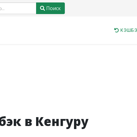
Поиск
КЭШБЭ
эк в Кенгуру