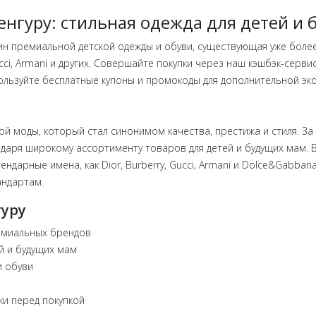
енгуру: стильная одежда для детей и
ин премиальной детской одежды и обуви, существующая уже более
Gucci, Armani и других. Совершайте покупки через наш кэшбэк-серв
пользуйте бесплатные купоны и промокоды для дополнительной эк
ой моды, который стал синонимом качества, престижа и стиля. За
даря широкому ассортименту товаров для детей и будущих мам. 
ендарные имена, как Dior, Burberry, Gucci, Armani и Dolce&Gabba
андартам.
гуру
емиальных брендов
й и будущих мам
и обуви
и перед покупкой