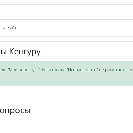
и
на сайт
ы Кенгуру
ле "Мои переходы". Если кнопка "Использовать" не работает, со
вопросы