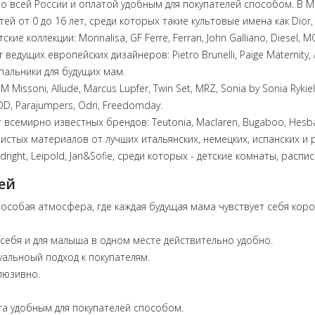
о всей России и оплатой удобным для покупателей способом. В Мо
й от 0 до 16 лет, среди которых такие культовые имена как Dior, 
ие коллекции: Monnalisa, GF Ferre, Ferrari, John Galliano, Diesel, 
дущих европейских дизайнеров: Pietro Brunelli, Paige Maternity, A
упальники для будущих мам.
issoni, Allude, Marcus Lupfer, Twin Set, MRZ, Sonia by Sonia Rykiel, 
DD, Parajumpers, Odri, Freedomday.
семирно известных брендов: Teutonia, Maclaren, Bugaboo, Hesba, Sil
чистых материалов от лучших итальянских, немецких, испанских и
odright, Leipold, Jan&Sofie, среди которых - детские комнаты, рас
ей
 особая атмосфера, где каждая будущая мама чувствует себя кор
 себя и для малыша в одном месте действительно удобно.
уальноый подход к покупателям.
люзивно.
та удобным для покупателей способом.