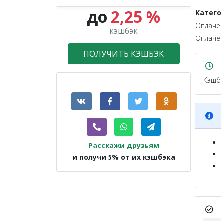
до
2,25 %
Катег
Оплаче
кэшбэк
Оплаче
ПОЛУЧИТЬ КЭШБЭК
Кэшб
Расскажи друзьям
и получи 5% от их кэшбэка