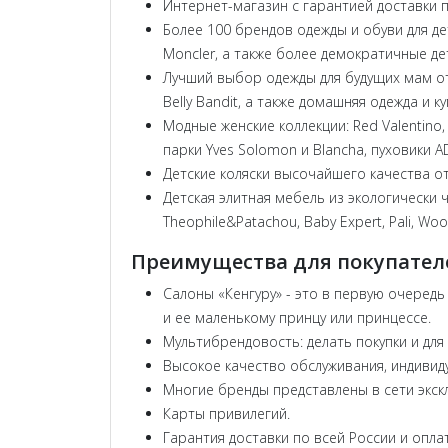
Интернет-магазин с гарантией доставки п
Более 100 брендов одежды и обуви для дете
Moncler, а также более демократичные детск
Лучший выбор одежды для будущих мам от ве
Belly Bandit, а также домашняя одежда и к
Модные женские коллекции: Red Valentino, M M
парки Yves Solomon и Blancha, пуховики A
Детские коляски высочайшего качества от в
Детская элитная мебель из экологически 
Theophile&Patachou, Baby Expert, Pali, Wo
Преимущества для покупател
Салоны «Кенгуру» - это в первую очередь
и ее маленькому принцу или принцессе.
Мультибрендовость: делать покупки и для
Высокое качество обслуживания, индивид
Многие бренды представлены в сети экск
Карты привилегий.
Гарантия доставки по всей России и опла