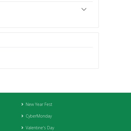
New Year Fest
CyberMonday
Valentine's Day