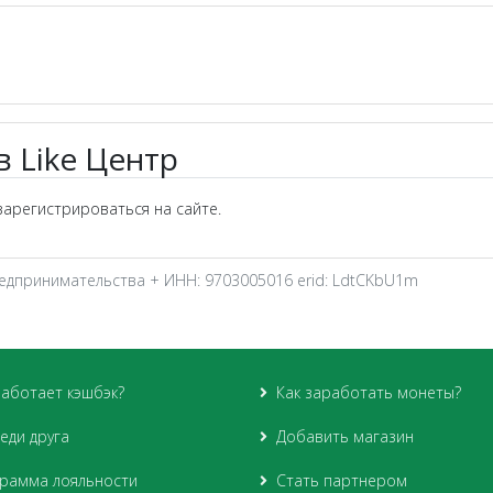
в Like Центр
арегистрироваться на сайте.
редпринимательства + ИНН: 9703005016 erid: LdtCKbU1m
работает кэшбэк?
Как заработать монеты?
еди друга
Добавить магазин
рамма лояльности
Стать партнером