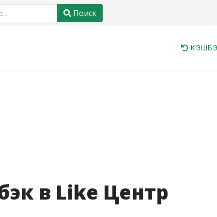
Поиск
КЭШБЭ
эк в Like Центр