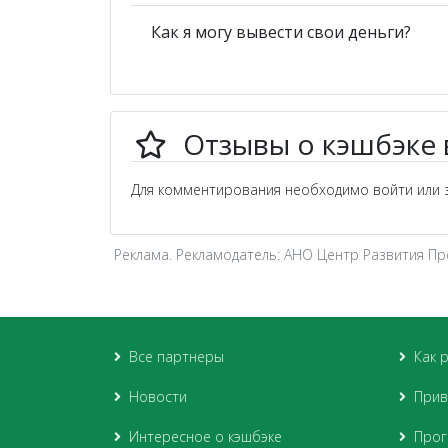
Как я могу вывести свои деньги?
Отзывы о кэшбэке 
Для комментирования необходимо войти или з
Реклама. Рекламодатель: АНО Центр Развития П
Все партнеры
Как 
Новости
Прив
Интересное о кэшбэке
Прог