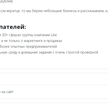
 рублей)
Если вкратце, то мы берем небольшие бизнесы и рассказываем, к
пателей:
в 30+ сферах группы компании Like
 а не только о маркетинге и продажах
я более опытных предпринимателей
ьную среду и домашние задания с очень строгой проверкой
и
на сайт