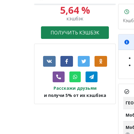
5,64 %
кэшбэк
Кэшб
ПОЛУЧИТЬ КЭШБЭК
Расскажи друзьям
и получи 5% от их кэшбэка
ГЕ
Мо
Моб