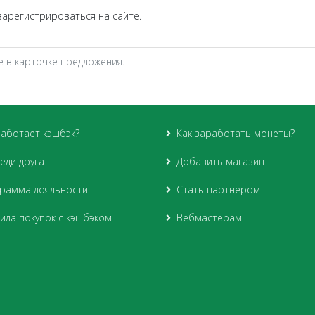
арегистрироваться на сайте.
 в карточке предложения.
работает кэшбэк?
Как заработать монеты?
еди друга
Добавить магазин
рамма лояльности
Стать партнером
ила покупок с кэшбэком
Вебмастерам