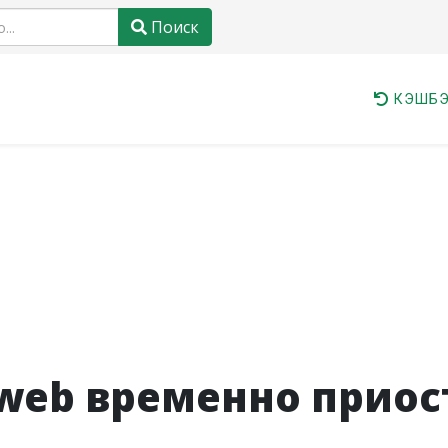
Поиск
КЭШБЭ
idweb временно прио