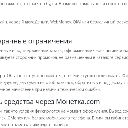
но для тех, кто занят в будни. Возможен самовывоз из пунктов вы
айн, через Яндекс.Деньги, WebMoney, QIWI или безналичный расче
озрачные ограничения
ченные и подтверждённые заказы, оформленные через активирован
льзуете сторонний промокод, не размещённый в каталоге сервиса
ра. Обычно статус обновляется в течение суток после оплаты. Ф
ии двух недель сумма не отобразилась, обратитесь в поддержку: п
учное начисление при наличии технической ошибки.
 средства через Монетка.com
 так что условия фиксируются на момент оформления. Вывод сре
лёк ЮMoney или баланс мобильного телефона. В личном кабинете 
 учёт в заметках или ждать выписок.