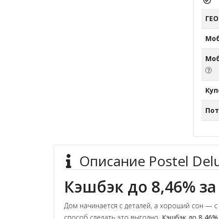
ГЕ
Мо
Моб
Ку
Пот
Описание Postel Del
Кэшбэк до 8,46% за
Дом начинается с деталей, а хороший сон — с 
способ сделать это выгодно.
Кэшбэк до 8,46% 