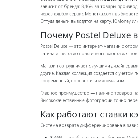
зависит от бренда: 8,46% за товары производит
через кэшбэк сервис Монетка.com, выбираете
Оттуда деньги выводятся на карту, ЮMoney ил
Почему Postel Deluxe 
Postel Deluxe — это интернет-магазин с огро
сатина и шелка до практичного хлопка для пов
Магазин сотрудничает с лучшими дизайнерами и 
другие. Каждая коллекция создается с учетом 
современный, прованс или минимализм.
Главное преимущество — наличие товаров на ск
Высококачественные фотографии точно переда
Как работают ставки к
Система возврата дифференцирована в завис
8,46%
— кэшбэк за товары брендов MedSlee