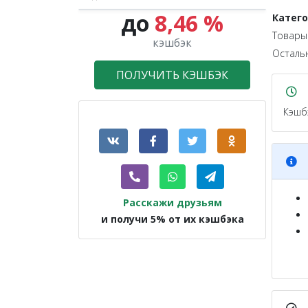
до
8,46 %
Катег
1.2X
Товары 
кэшбэк
Осталь
ПОЛУЧИТЬ КЭШБЭК
Кэшб
Расскажи друзьям
и получи 5% от их кэшбэка