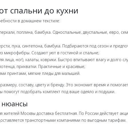
 от спальни до кухни
ребности в домашнем текстиле:
, перкали, поплина, бамбука. Односпальные, двуспальные, евро, 
ерсти, пуха, синтепона, бамбука. Подбираются под сезон и предпо
 из микрофибры. Создают уют в гостиной и спальне;
ля лица, ног), халаты, коврики. Быстро впитывают влагу и долго сл
олотенца, прихватки. Практичные и красивые;
ими принтами, мягкие пледы для малышей.
азмеру, составу, цвету и бренду. Это экономит время и помогает
ы помогут подобрать комплект под ваше одеяло и подушки.
е нюансы
Для жителей Москвы доставка бесплатная. По России действует акц
 доставляется транспортными компаниями по выгодным тарифам.