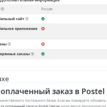
Дополнительная информация
О
Россия
бильный сайт
ильное приложение
поны
ерянные заказы
uxe
 оплаченный заказ в Postel
качественного постельного белья. Если вы планируете обновить те
за оплаченный заказ в Postel Deluxe
начисляется автоматически 