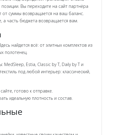
ные позиции. Вы переходите на сайт партнёра
т от суммы возвращается на ваш баланс.
е, а часть бюджета возвращается вам.
а
десь найдется всё: от элитных комплектов из
ых полотенец.
Sleep, Estia, Classic by T, Daily by T и
текстиль под любой интерьер: классический,
сайте, готово к отправке.
ать идеальную плотность и состав.
льные
 линейки, известные своим качеством и