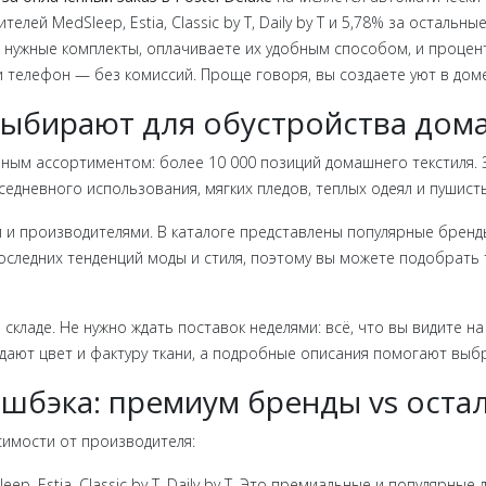
елей MedSleep, Estia, Classic by T, Daily by T и 5,78% за осталь
 нужные комплекты, оплачиваете их удобным способом, и процен
и телефон — без комиссий. Проще говоря, вы создаете уют в дом
выбирают для обустройства дом
мным ассортиментом: более 10 000 позиций домашнего текстиля. З
седневного использования, мягких пледов, теплых одеял и пушист
производителями. В каталоге представлены популярные бренды: Med
последних тенденций моды и стиля, поэтому вы можете подобрать 
ладе. Не нужно ждать поставок неделями: всё, что вы видите на 
ют цвет и фактуру ткани, а подробные описания помогают выбр
эшбэка: премиум бренды vs оста
имости от производителя:
p, Estia, Classic by T, Daily by T. Это премиальные и популярные