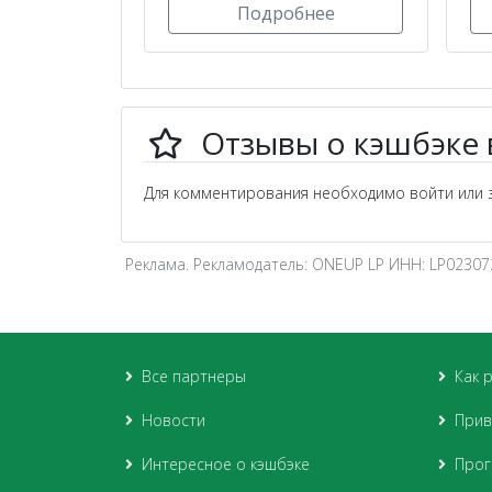
Подробнее
Отзывы о кэшбэке в
Для комментирования необходимо войти или з
Реклама. Рекламодатель: ONEUP LP ИНН: LP02307
Все партнеры
Как 
Новости
Прив
Интересное о кэшбэке
Прог