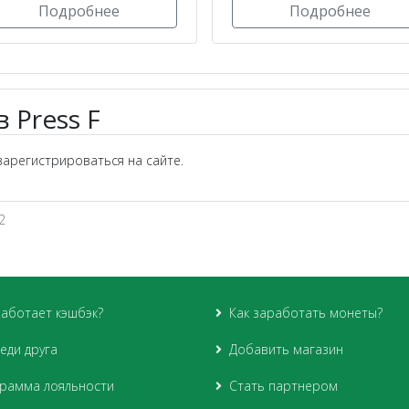
Подробнее
Подробнее
 Press F
арегистрироваться на сайте.
2
работает кэшбэк?
Как заработать монеты?
еди друга
Добавить магазин
рамма лояльности
Стать партнером