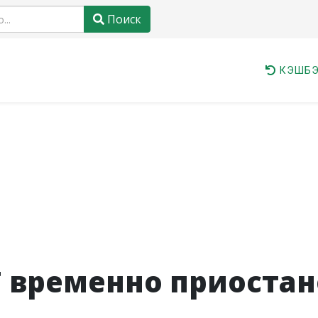
Поиск
КЭШБЭ
 F временно приоста