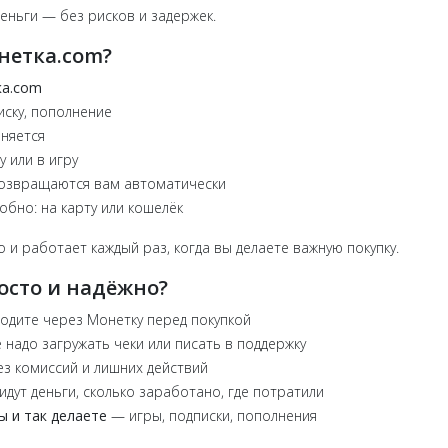
еньги — без рисков и задержек.
нетка.com?
а.com
ску, пополнение
няется
 или в игру
озвращаются вам автоматически
обно: на карту или кошелёк
 и работает каждый раз, когда вы делаете важную покупку.
осто и надёжно?
дите через Монетку перед покупкой
 надо загружать чеки или писать в поддержку
з комиссий и лишних действий
дут деньги, сколько заработано, где потратили
ы и так делаете
— игры, подписки, пополнения