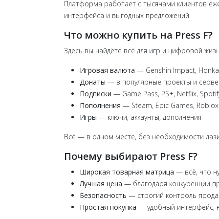
Платформа работает с тысячами клиентов еже
интерфейса и выгодных предложений.
Что можно купить на Press F?
Здесь вы найдёте всё для игр и цифровой жизн
Игровая валюта
— Genshin Impact, Honkai
Донаты
— в популярные проекты и серв
Подписки
— Game Pass, PS+, Netflix, Spotif
Пополнения
— Steam, Epic Games, Roblox,
Игры
— ключи, аккаунты, дополнения
Всё — в одном месте, без необходимости лази
Почему выбирают Press F?
Широкая товарная матрица
— всё, что н
Лучшая цена
— благодаря конкуренции п
Безопасность
— строгий контроль продав
Простая покупка
— удобный интерфейс, н