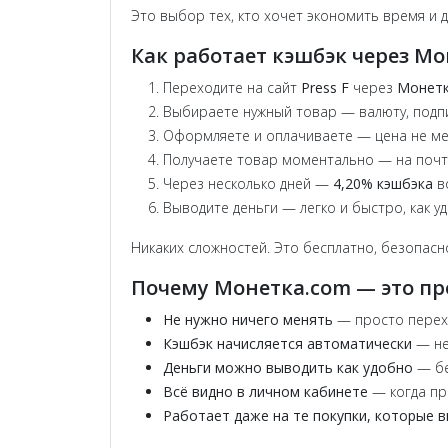
Это выбор тех, кто хочет экономить время и д
Как работает кэшбэк через Мо
Переходите на сайт
Press F
через
Монетк
Выбираете нужный товар — валюту, подпи
Оформляете и оплачиваете — цена не ме
Получаете товар моментально — на почту
Через несколько дней —
4,20% кэшбэка
в
Выводите деньги — легко и быстро, как уд
Никаких сложностей. Это бесплатно, безопасно
Почему Монетка.com — это пр
Не нужно ничего менять
— просто перехо
Кэшбэк начисляется автоматически
— не
Деньги можно выводить как удобно
— бе
Всё видно в личном кабинете
— когда при
Работает даже на те покупки, которые в