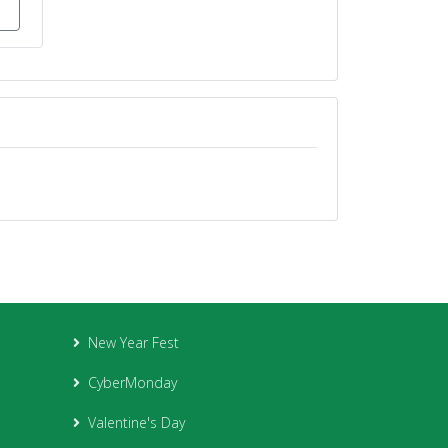
New Year Fest
CyberMonday
Valentine's Day