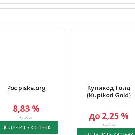
Podpiska.org
Купикод Голд
(Kupikod Gold)
8,83 %
до 2,25 %
кэшбэк
кэшбэк
ПОЛУЧИТЬ КЭШБЭК
ПОЛУЧИТЬ КЭШБЭК