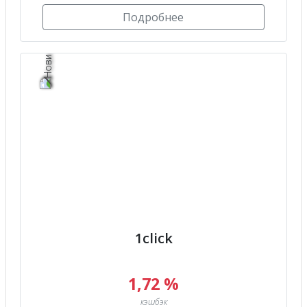
Подробнее
1click
1,72 %
кэшбэк