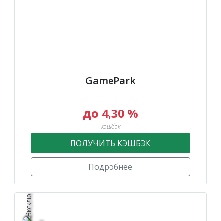
GamePark
до 4,30 %
кэшбэк
ПОЛУЧИТЬ КЭШБЭК
Подробнее