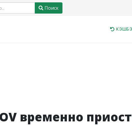
Поиск
КЭШБЭ
LOV временно приос