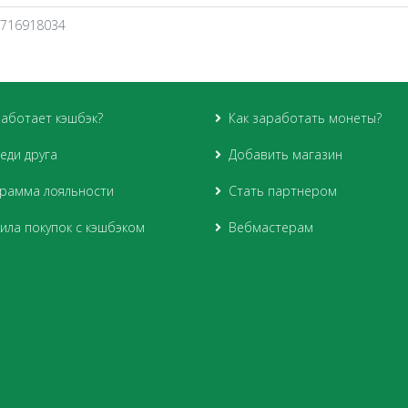
7716918034
работает кэшбэк?
Как заработать монеты?
еди друга
Добавить магазин
рамма лояльности
Стать партнером
ила покупок с кэшбэком
Вебмастерам