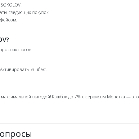
в SOKOLOV.
аты следующих покупок.
рфейсом.
.
OV?
 простых шагов:
Активировать кэшбэк".
максимальной выгодой! Кэшбэк до 7% с сервисом Монетка — это
вопросы