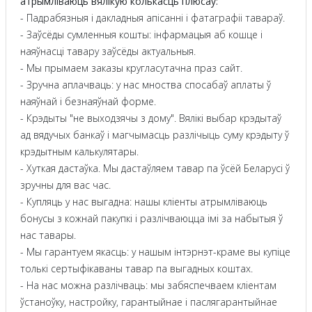
атрымліваюць вялікую колькасць плюсаў:
- Падрабязныя і дакладныя апісанні і фатаграфіі тавараў.
- Заўсёды сумленныя кошты: інфармацыя аб кошце і
наяўнасці тавару заўсёды актуальныя.
- Мы прымаем заказы кругласутачна праз сайт.
- Зручна аплачваць: у нас мноства спосабаў аплаты ў
наяўнай і безнаяўнай форме.
- Крэдыты "не выходзячы з дому". Вялікі выбар крэдытаў
ад вядучых банкаў і магчымасць разлічыць суму крэдыту ў
крэдытным калькулятары.
- Хуткая дастаўка. Мы дастаўляем тавар па ўсёй Беларусі ў
зручны для вас час.
- Купляць у нас выгадна: нашы кліенты атрымліваюць
бонусы з кожнай пакупкі і разлічваюцца імі за набытыя ў
нас тавары.
- Мы гарантуем якасць: у нашым інтэрнэт-краме вы купіце
толькі сертыфікаваны тавар па выгадных коштах.
- На нас можна разлічваць: мы забяспечваем кліентам
ўстаноўку, настройку, гарантыйнае і паслягарантыйнае