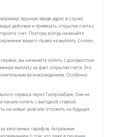
апример, вручную введя адрес в строке
ваше действие и привязать открытие счета к
ткроете счет. Поэтому всегда начинайте
охранение вашего права на выплату. Cookies
-первых, вы начинаете копить с доходностью
анную выплату за факт открытия счета. Это
полнительным вознаграждением. Особенно
льного сервиса через Газпромбанк. Они не
 начали копить с выгодной ставкой,
ть на новые цели или отложить на будущее.
-за запутанных тарифов. Актуальные
напоминанием о том, что даже в решении