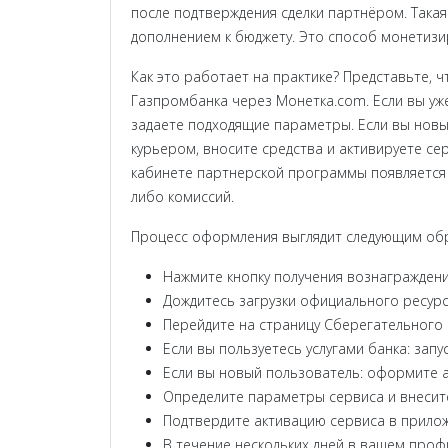
после подтверждения сделки партнёром. Такая
дополнением к бюджету. Это способ монетизи
Как это работает на практике? Представьте, ч
Газпромбанка через Монетка.com. Если вы уже
задаете подходящие параметры. Если вы новы
курьером, вносите средства и активируете се
кабинете партнерской программы появляется с
либо комиссий.
Процесс оформления выглядит следующим об
Нажмите кнопку получения вознаграждени
Дождитесь загрузки официального ресур
Перейдите на страницу Сберегательного 
Если вы пользуетесь услугами банка: за
Если вы новый пользователь: оформите а
Определите параметры сервиса и внесите
Подтвердите активацию сервиса в прилож
В течение нескольких дней в вашем про