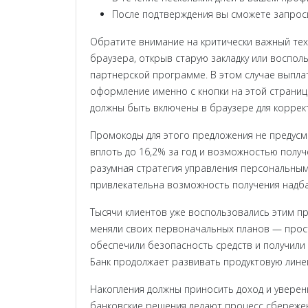
После подтверждения вы сможете запрос
Обратите внимание на критически важный тех
браузера, открыв старую закладку или воспол
партнерской программе. В этом случае выплат
оформление именно с кнопки на этой странице
должны быть включены в браузере для коррек
Промокоды для этого предложения не предусм
вплоть до 16,2% за год и возможностью получ
разумная стратегия управления персональны
привлекательна возможность получения надбав
Тысячи клиентов уже воспользовались этим п
меняли своих первоначальных планов — прост
обеспечили безопасность средств и получили 
Банк продолжает развивать продуктовую линей
Накопления должны приносить доход и уверенн
банковские решения делают процесс сбережен