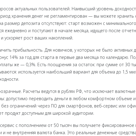
просов актуальных пользователей. Наивысший уровень доходности 
ериод хранения денег не регламентирован — вы можете хранить с
на размер депозита отсутствуют: старт возможен с минимальног
я ежедневно и поступают в начале месяца, идущего после отчетн
и ускоряет рост ваших накоплений.
чить прибыльность. Для новичков, у которых не было активных д
нус 14% за год для старта в первые два месяца по календарю. П
платы же — 0,3%. Есть поощрения за остаток: при сумме от 30 т
ываются: используется наибольший вариант для объема до 1,5 мил
ходности.
озрачные. Расчеты ведутся в рублях РФ, что исключает валютные
: допустимо переводить деньги в любом комфортном объеме и к
 без ограничений через ПО для смартфонов, веб-сервис или офис
ет продукт доступным для широкой аудитории.
сервис с пополнением от 50 тысяч вы получаете фиксированное в
ги и не внутренняя валюта банка. Это реальные денежные средств