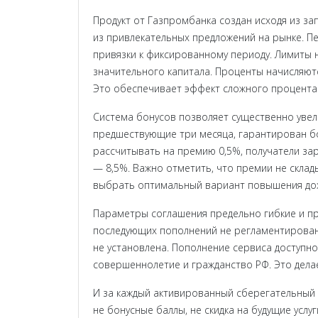
Продукт от Газпромбанка создан исходя из за
из привлекательных предложений на рынке. П
привязки к фиксированному периоду. Лимиты 
значительного капитала. Проценты начисляютс
Это обеспечивает эффект сложного процента 
Система бонусов позволяет существенно увели
предшествующие три месяца, гарантирован бо
рассчитывать на премию 0,5%, получатели зар
— 8,5%. Важно отметить, что премии не склад
выбрать оптимальный вариант повышения до
Параметры соглашения предельно гибкие и пр
последующих пополнений не регламентированы
не установлена. Пополнение сервиса доступно
совершеннолетие и гражданство РФ. Это дела
И за каждый активированный сберегательный 
не бонусные баллы, не скидка на будущие услу