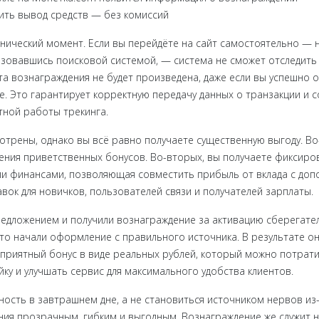
ить вывод средств — без комиссий
нический момент. Если вы перейдёте на сайт самостоятельно — н
ьзовавшись поисковой системой, — система не сможет отследить 
а вознаграждения не будет произведена, даже если вы успешно о
. Это гарантирует корректную передачу данных о транзакции и с
тной работы трекинга.
отрены, однако вы всё равно получаете существенную выгоду. Во
ения приветственных бонусов. Во-вторых, вы получаете фиксиров
ми финансами, позволяющая совместить прибыль от вклада с до
ок для новичков, пользователей связи и получателей зарплаты.
редложением и получили вознаграждение за активацию сберегате
о начали оформление с правильного источника. В результате они
приятный бонус в виде реальных рублей, который можно потрати
ку и улучшать сервис для максимального удобства клиентов.
ость в завтрашнем дне, а не становиться источником нервов из
ия прозрачным, гибким и выгодным. Вознаграждение же служит 