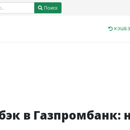
Поиск
КЭШБЭ
эк в Газпромбанк: