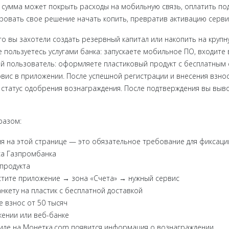
 сумма может покрыть расходы на мобильную связь, оплатить под
ровать свое решение начать копить, превратив активацию серви
то вы захотели создать резервный капитал или накопить на крупн
 пользуетесь услугами банка: запускаете мобильное ПО, входите 
й пользователь: оформляете пластиковый продукт с бесплатным 
рвис в приложении. После успешной регистрации и внесения взнос
татус одобрения вознаграждения. После подтверждения вы выводи
разом:
я на этой странице — это обязательное требование для фиксаци
са Газпромбанка
продукта
пустите приложение → зона «Счета» → нужный сервис
нкету на пластик с бесплатной доставкой
 взнос от 50 тысяч
ении или веб-банке
филе на Монетка.com появится информация о вознаграждении