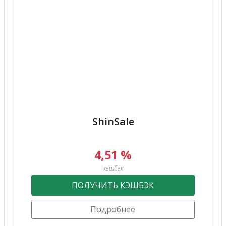
ShinSale
4,51 %
кэшбэк
ПОЛУЧИТЬ КЭШБЭК
Подробнее