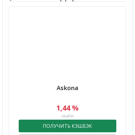
Askona
1,44 %
кэшбэк
ПОЛУЧИТЬ КЭШБЭК